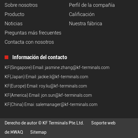
Sobre nosotros
Perfil de la compañía
Producto
Calificación
Noticias
Nuestra fábrica
Preguntas más frecuentes
Contacta con nosotros
Información del contacto
KF(Singapore) Email:
jasmine.zhang@kf-terminals.com
KF(Japan) Email:
jackie.li@kf-terminals.com
KF(Europe) Email:
roy.liu@kf-terminals.com
KF(America) Email:
jon.sun@kf-terminals.com
KF(China) Emai:
salemanager@kf-terminals.com
Derecho de autor © KF Terminals Pte.Ltd.
Soporte web
de:
HWAQ
Sitemap