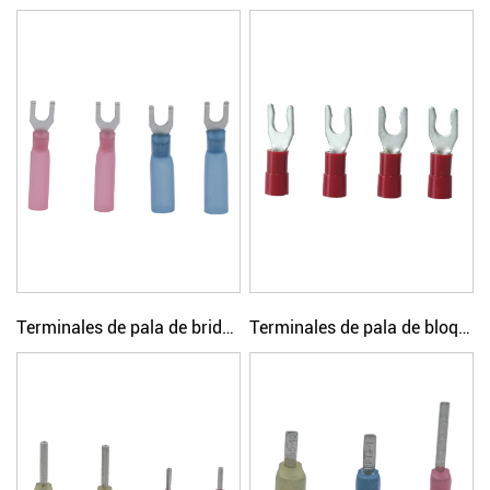
Terminales de pala de brida de engarzado simple con aislamiento termorretráctil
Terminales de pala de bloqueo de engarzado simple con aislamiento termorretráctil