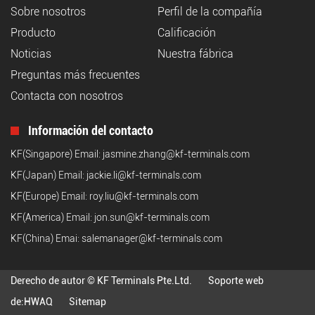
Sobre nosotros
Perfil de la compañía
Producto
Calificación
Noticias
Nuestra fábrica
Preguntas más frecuentes
Contacta con nosotros
Información del contacto
KF(Singapore) Email:
jasmine.zhang@kf-terminals.com
KF(Japan) Email:
jackie.li@kf-terminals.com
KF(Europe) Email:
roy.liu@kf-terminals.com
KF(America) Email:
jon.sun@kf-terminals.com
KF(China) Emai:
salemanager@kf-terminals.com
Derecho de autor © KF Terminals Pte.Ltd.
Soporte web
de:
HWAQ
Sitemap