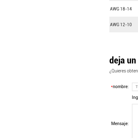
AWG 18-14
AWG 12-10
deja un
¿Quieres obten
*
nombre:
Ing
Mensaje: