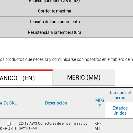
Especificaciones (GB mm2)
Corriente maxima
Tensión de funcionamiento
Resistencia a la temperatura
os productos que necesita y comunicarse con nosotros en el tablero de 
MERIC (MM)
TÁNICO （EN）
Tamaño del
perno
MFG
# De SKU
Descripción
#
Estados
Unidos
KF-
22-18 AWG Conectores de empalme rápido
(Ant)KF-M1
KFRQ310
M1