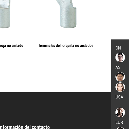
hoja no aislado
Terminales de horquilla no aislados
Terminal de pa
CN
ais
AS
USA
EUR
Información del contacto