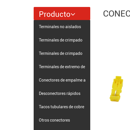
CONEC
Producto
Terminales no aislados
Terminales de crimpado
simple aislados
Terminales de crimpado
doble aislado
Terminales de extremo de
cable
Conectores de empalme a
tope
Desconectores rápidos
Tacos tubulares de cobre
Otros conectores