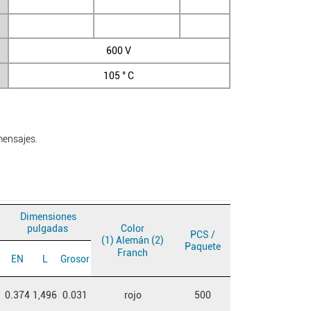
600 V
105 ° C
mensajes.
Dimensiones
Color
pulgadas
PCS /
(1) Alemán (2)
Paquete
Franch
EN
L
Grosor
0.374
1,496
0.031
rojo
500