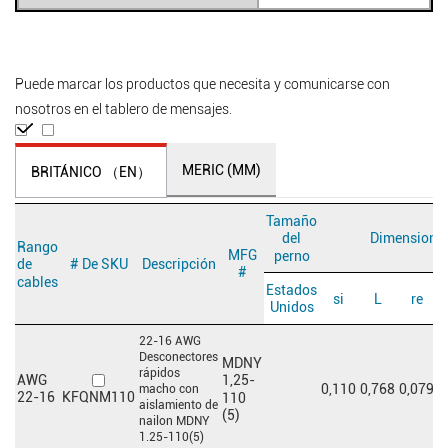
Puede marcar los productos que necesita y comunicarse con
nosotros en el tablero de mensajes.
MERIC (MM)
BRITÁNICO （EN）
Tamaño
Dimensiones
del
Rango
MFG
perno
# De SKU
Descripción
de
#
cables
Estados
si
L
re
Unidos
22-16 AWG
Desconectores
MDNY
rápidos
AWG
1,25-
0,110
0,768
0,079
0
macho con
KFQNM110
22-16
110
aislamiento de
(5)
nailon MDNY
1.25-110(5)