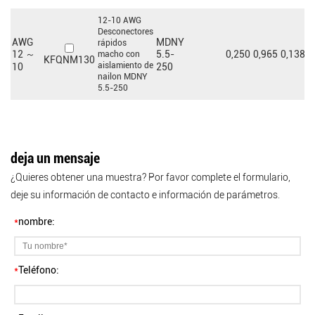
12-10 AWG
Desconectores
AWG
MDNY
rápidos
0,250
0,965
0,138
0
12 ～
5.5-
macho con
KFQNM130
aislamiento de
10
250
nailon MDNY
5.5-250
deja un mensaje
¿Quieres obtener una muestra? Por favor complete el formulario,
deje su información de contacto e información de parámetros.
*
nombre:
*
Teléfono: