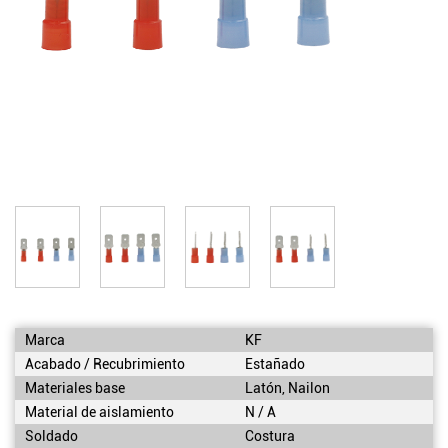
Marca
KF
Acabado / Recubrimiento
Estañado
Materiales base
Latón, Nailon
Material de aislamiento
N / A
Soldado
Costura