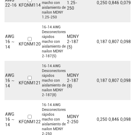
AWG
0,250
0,846
0,079
0
1.25-
macho con
KFQNM114
22-16
aislamiento de
250
nailon MDNY
1.25-250
16-14 AWG
Desconectores
AWG
MDNY
rápidos
0,187
0,807
0,098
0
16 ～
2-187
macho con
KFQNM120
aislamiento de
14
(5)
nailon MDNY
2-187(5)
16-14 AWG
Desconectores
AWG
MDNY
rápidos
0,187
0,807
0,098
0
16 ～
2-187
macho con
KFQNM121
aislamiento de
14
(8)
nailon MDNY
2-187(8)
16-14 AWG
Desconectores
AWG
rápidos
MDNY
0,250
0,846
0,098
0
16 ～
macho con
KFQNM122
2-250
aislamiento de
14
nailon MDNY
2-250