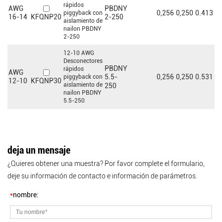
rápidos
AWG
PBDNY
0,256
0,250
0.413
0,
piggyback con
KFQNP20
16-14
2-250
aislamiento de
nailon PBDNY
2-250
12-10 AWG
Desconectores
PBDNY
rápidos
AWG
0,256
0,250
0.531
0,
5.5-
piggyback con
KFQNP30
12-10
aislamiento de
250
nailon PBDNY
5.5-250
deja un mensaje
¿Quieres obtener una muestra? Por favor complete el formulario,
deje su información de contacto e información de parámetros.
*
nombre: