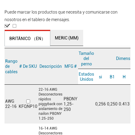
Puede marcar los productos que necesita y comunicarse con
nosotros en el tablero de mensajes.
MERIC (MM)
BRITÁNICO （EN）
Tamaño
Dimension
del
Rango
perno
# De SKU
Descripción
MFG #
de
cables
Estados
si
B1
H
Unidos
22-16 AWG
Desconectores
PBDNY
rápidos
AWG
0,256
0,250
0.413
0,
1,25-
piggyback con
KFQNP10
22-16
aislamiento de
250
nailon PBDNY
1.25-250
16-14 AWG
Desconectores