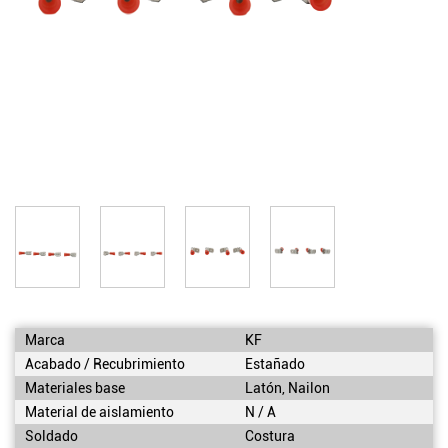
Marca
KF
Acabado / Recubrimiento
Estañado
Materiales base
Latón, Nailon
Material de aislamiento
N / A
Soldado
Costura