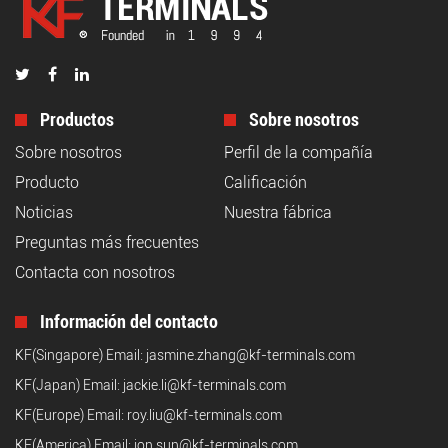
Productos
Sobre nosotros
Sobre nosotros
Perfil de la compañía
Producto
Calificación
Noticias
Nuestra fábrica
Preguntas más frecuentes
Contacta con nosotros
Información del contacto
KF(Singapore) Email:
jasmine.zhang@kf-terminals.com
KF(Japan) Email:
jackie.li@kf-terminals.com
KF(Europe) Email:
roy.liu@kf-terminals.com
KF(America) Email:
jon.sun@kf-terminals.com