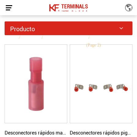
Desconectores Rápidos Con Aislamiento De
Producto
Nailon
INICIO
Productos
Desconectores rápidos
Desconectores rápidos
/
/
/
con aislamiento de nailon
(Page 2)
Desconectores rápidos macho Bullet completamente aislados de nailon
Desconectores rápidos piggyback con aislamiento de nailon